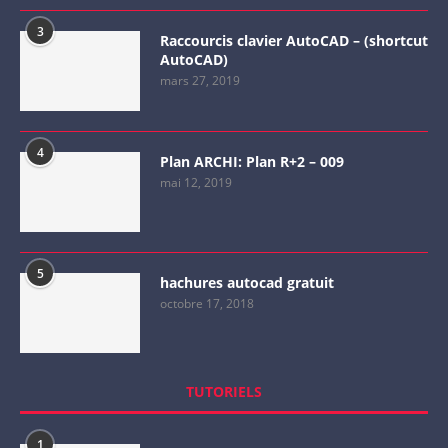
3
Raccourcis clavier AutoCAD – (shortcut
AutoCAD)
mars 27, 2019
4
Plan ARCHI: Plan R+2 – 009
mai 12, 2019
5
hachures autocad gratuit
octobre 17, 2018
TUTORIELS
1