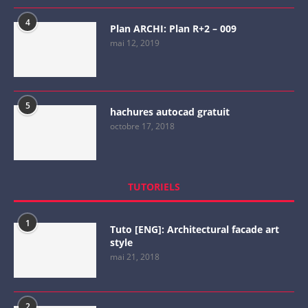
4
Plan ARCHI: Plan R+2 – 009
mai 12, 2019
5
hachures autocad gratuit
octobre 17, 2018
TUTORIELS
1
Tuto [ENG]: Architectural facade art
style
mai 21, 2018
2