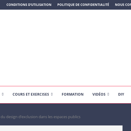
N PLASTIQUE)
CONDITIONS D’UTILISATION
POLITIQUE DE CONFIDENTIALITÉ
NOUS CO
COURS ET EXERCISES
FORMATION
VIDÉOS
DIY
e du design d’exclusion dans les espaces publics