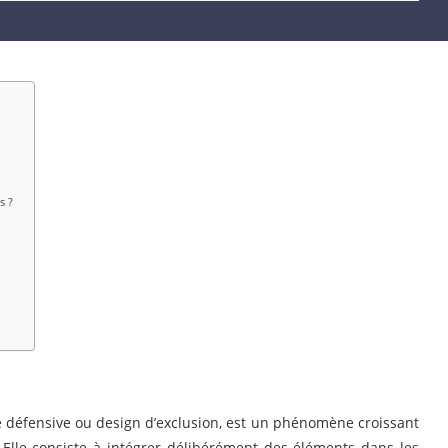
s ?
re défensive ou design d’exclusion, est un phénomène croissant
Elle consiste à intégrer délibérément des éléments dans les