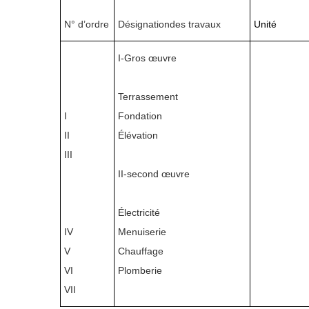
N° d’ordre
Désignationdes travaux
Unité
I-Gros œuvre
Terrassement
I
Fondation
II
Élévation
III
II-second œuvre
Électricité
IV
Menuiserie
V
Chauffage
VI
Plomberie
VII