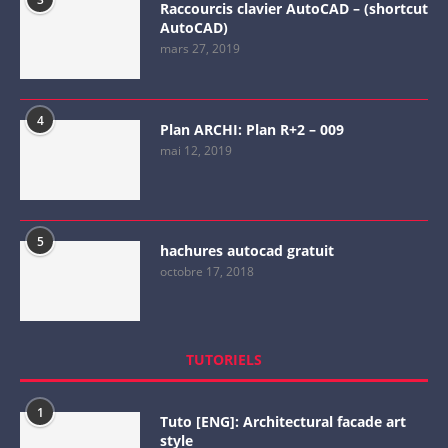
Raccourcis clavier AutoCAD – (shortcut
AutoCAD)
mars 27, 2019
4
Plan ARCHI: Plan R+2 – 009
mai 12, 2019
5
hachures autocad gratuit
octobre 17, 2018
TUTORIELS
1
Tuto [ENG]: Architectural facade art
style