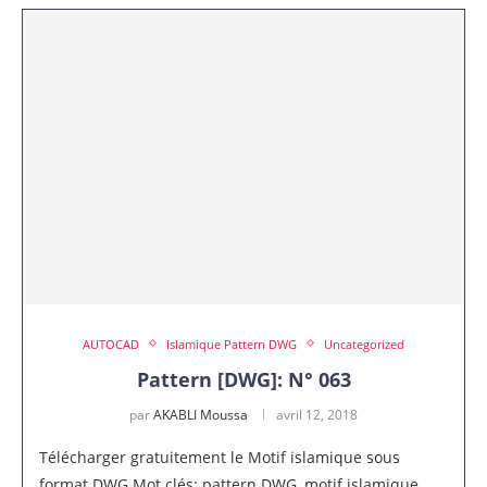
AUTOCAD
Islamique Pattern DWG
Uncategorized
Pattern [DWG]: N° 063
par
AKABLI Moussa
avril 12, 2018
Télécharger gratuitement le Motif islamique sous
format DWG Mot clés: pattern DWG, motif islamique,