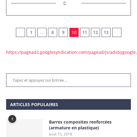
1
…
8
9
10
11
12
13
https://pagead2.googlesyndication.com/pagead/js/adsbygoogle.
ARTICLES POPULAIRES
1
Barres composites renforcées
(armature en plastique)
août 15, 2018