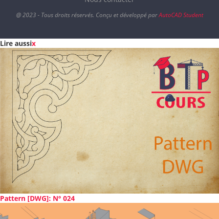
@ 2023 - Tous droits réservés. Conçu et développé par
AutoCAD Student
Lire aussi
x
Pattern [DWG]: N° 024