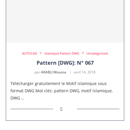
AUTOCAD
Islamique Pattern DWG
Uncategorized
Pattern [DWG]: N° 067
par
AKABLI Moussa
avril 14, 2018
Télécharger gratuitement le Motif islamique sous
format DWG Mot clés: pattern DWG, motif islamique,
DWG …