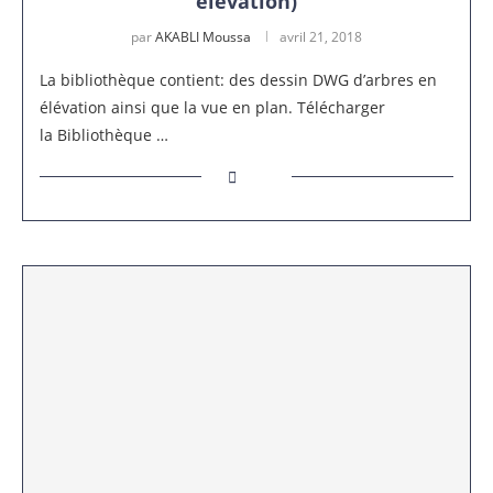
élévation)
par
AKABLI Moussa
avril 21, 2018
La bibliothèque contient: des dessin DWG d’arbres en
élévation ainsi que la vue en plan. Télécharger
la Bibliothèque …