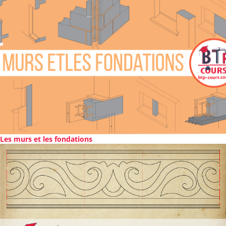
Les murs et les fondations