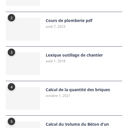
2
Cours de plomberie pdf
août 7, 2023
3
Lexique outillage de chantier
août 1, 2018
4
Calcul de la quantité des briques
octobre 1, 2021
5
Calcul du Volume du Béton d’un