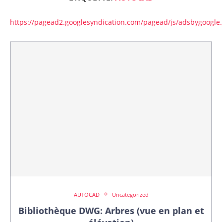
https://pagead2.googlesyndication.com/pagead/js/adsbygoogle.
AUTOCAD
Uncategorized
Bibliothèque DWG: Arbres (vue en plan et