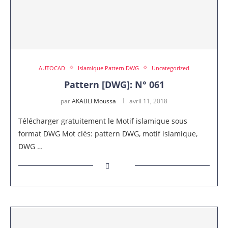
AUTOCAD
Islamique Pattern DWG
Uncategorized
Pattern [DWG]: N° 061
par
AKABLI Moussa
avril 11, 2018
Télécharger gratuitement le Motif islamique sous
format DWG Mot clés: pattern DWG, motif islamique,
DWG …