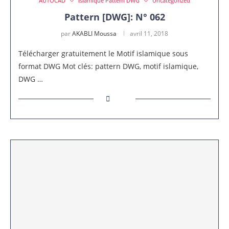
AUTOCAD
Islamique Pattern DWG
Uncategorized
Pattern [DWG]: N° 062
par
AKABLI Moussa
avril 11, 2018
Télécharger gratuitement le Motif islamique sous
format DWG Mot clés: pattern DWG, motif islamique,
DWG …