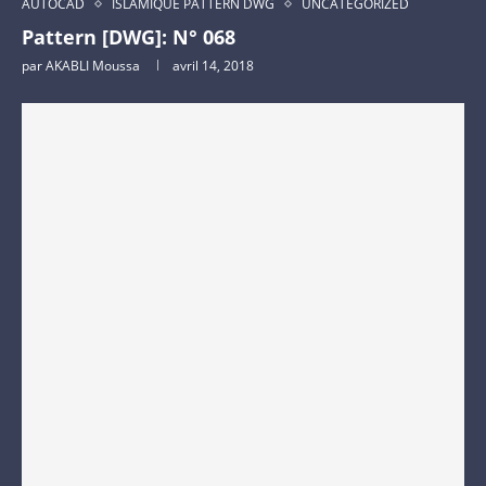
AUTOCAD
ISLAMIQUE PATTERN DWG
UNCATEGORIZED
Pattern [DWG]: N° 068
par
AKABLI Moussa
avril 14, 2018