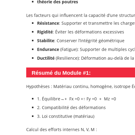
théorie des poutres
Les facteurs qui influencent la capacité d’une structu
Résistance
: Supporter et transmettre les charge
Rigidité
: Éviter les déformations excessives
Stabilite
: Conserver l’intégrité géométrique
Endurance
(Fatigue): Supporter de multiples cy
Ductilité
(Resilience): Déformation au-delà de la 
Résumé du Module #1:
Hypothèses : Matériau continu, homogène, isotrope É
1. Équilibre→+ Fx =0 +↑ Fy =0 + Mz =0
2. Compatibilité des déformations
3. Loi constitutive (matériau)
Calcul des efforts internes N, V, M :