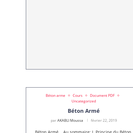
Béton arme
Cours
Document PDF
Uncategorized
Béton Armé
par
AKABLI Moussa
février 22, 2019
Béton Armé Au sommaire: I. Principe du Béton