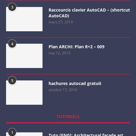
3
Raccourcis clavier AutoCAD – (shortcut
AutoCAD)
mars 27, 2019
4
Plan ARCHI: Plan R+2 – 009
mai 12, 2019
5
hachures autocad gratuit
octobre 17, 2018
TUTORIELS
1
Tuto [ENG]: Architectural facade art