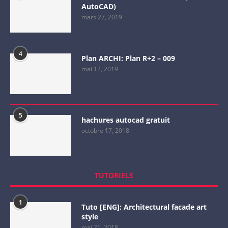
AutoCAD)
mars 27, 2019
4
Plan ARCHI: Plan R+2 – 009
mai 12, 2019
5
hachures autocad gratuit
octobre 17, 2018
TUTORIELS
1
Tuto [ENG]: Architectural facade art
style
mai 21, 2018