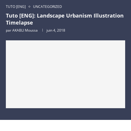
TUTO [ENG]
UNCATEGORIZED
Tuto [ENG]: Landscape Urbanism Illustration
Timelapse
par
AKABLI Moussa
juin 4, 2018