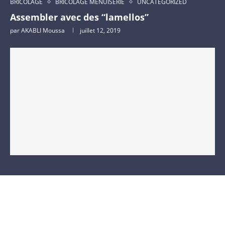
BRICOLAGE
BRICOLAGE MENUISERIE
UNCATEGORIZED
Assembler avec des “lamellos”
par
AKABLI Moussa
juillet 12, 2019