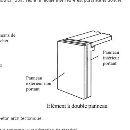
dwich, dont seule la feuille intérieure est portante et dont le
béton architectonique