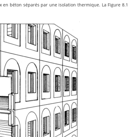
en béton séparés par une isolation thermique. La Figure 8.1