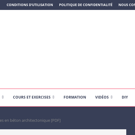
N PLASTIQUE)
CONDITIONS D’UTILISATION
POLITIQUE DE CONFIDENTIALITÉ
NOUS CO
COURS ET EXERCISES
FORMATION
VIDÉOS
DIY
es en béton architectonique [PDF]