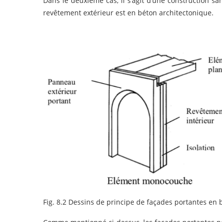
Dans le deuxième cas, il s’agit d’une construction san
revêtement extérieur est en béton architectonique.
Fig. 8.2 Dessins de principe de façades portantes en 