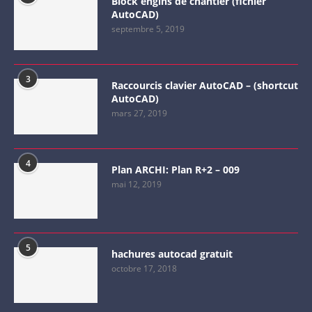
Block engins de chantier (fichier
AutoCAD)
septembre 5, 2019
3
Raccourcis clavier AutoCAD – (shortcut
AutoCAD)
mars 27, 2019
4
Plan ARCHI: Plan R+2 – 009
mai 12, 2019
5
hachures autocad gratuit
octobre 17, 2018