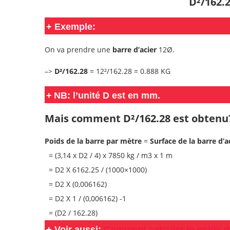
D²/162.
+
Exemple:
On va prendre une
barre d’acier
12Ø.
–>
D²/162.28
= 12²/162.28 = 0.888 KG
+
NB: l’unité D est en mm.
Mais comment D²/162.28 est obtenu
Poids de la barre par mètre
=
Surface de la barre d’a
= (3,14 x D2 / 4) x 7850 kg / m3 x 1 m
= D2 X 6162.25 / (1000×1000)
= D2 X (0,006162)
= D2 X 1 / (0,006162) -1
= (D2 / 162.28)
+
Voir aussi:
Comment calculer le poids d