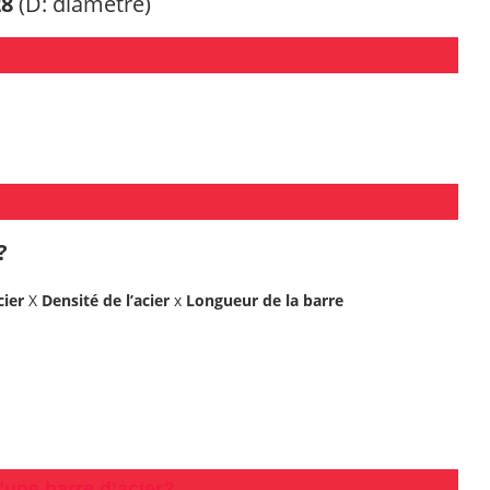
28
(D: diamètre)
?
cier
X
Densité de l’acier
x
Longueur de
la barre
’une barre d’acier?