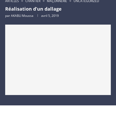
ARTICLES
CHANTIER
MAÇONNERIE
UNCATEGORIZED
Réalisation d’un dallage
par
AKABLI Moussa
avril 5, 2019