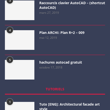
3
Raccourcis clavier AutoCAD – (shortcut
AutoCAD)
mars 27, 2019
4
Plan ARCHI: Plan R+2 – 009
mai 12, 2019
5
hachures autocad gratuit
octobre 17, 2018
TUTORIELS
1
Tuto [ENG]: Architectural facade art
style