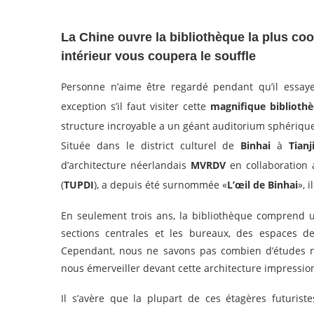
La Chine ouvre la bibliothèque la plus coo
intérieur vous coupera le souffle
Personne n’aime être regardé pendant qu’il essay
exception s’il faut visiter cette
magnifique biblioth
structure incroyable a un géant auditorium sphériqu
Située dans le district culturel de
Binhai
à
Tianj
d’architecture néerlandais
MVRDV
en collaboration a
(
TUPDI
), a depuis été surnommée «
L’œil de Binhai
», 
En seulement trois ans, la bibliothèque comprend 
sections centrales et les bureaux, des espaces d
Cependant, nous ne savons pas combien d’études n
nous émerveiller devant cette architecture impressio
Il s’avère que la plupart de ces étagères futurist