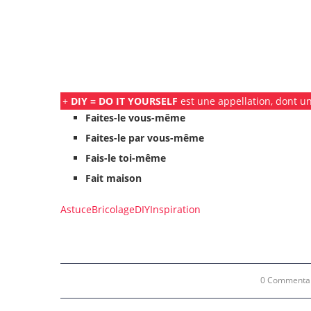
+
DIY = DO IT YOURSELF
est une appellation, dont une
Faites-le vous-même
Faites-le par vous-même
Fais-le toi-même
Fait maison
Astuce
Bricolage
DIY
Inspiration
0 Commenta