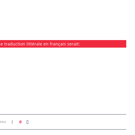
 traduction littérale en français serait:
ires
0