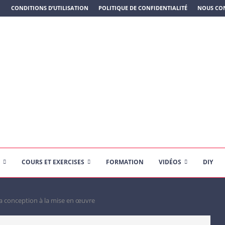
N PLASTIQUE)
CONDITIONS D’UTILISATION
POLITIQUE DE CONFIDENTIALITÉ
NOUS CO
COURS ET EXERCISES
FORMATION
VIDÉOS
DIY
 conception à la mise en œuvre