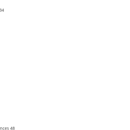
 34
ances 48