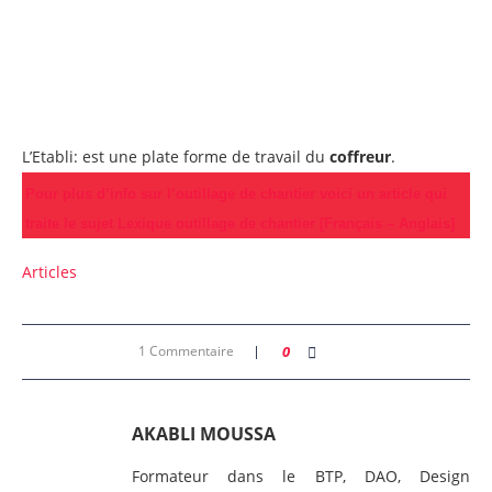
L’Etabli: est une plate forme de travail du
coffreur
.
Pour plus d’info sur l’outillage de chantier voici un article qui
traite le sujet
Lexique outillage de chantier [Français – Anglais]
Articles
1 Commentaire
0
AKABLI MOUSSA
Formateur dans le BTP, DAO, Design