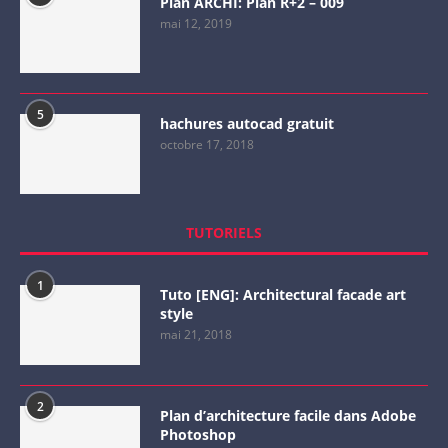
Plan ARCHI: Plan R+2 – 009
mai 12, 2019
5
hachures autocad gratuit
octobre 17, 2018
TUTORIELS
1
Tuto [ENG]: Architectural facade art
style
mai 21, 2018
2
Plan d’architecture facile dans Adobe
Photoshop