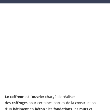
Le coffreur
est l’
ouvrier
chargé de réaliser
des
coffrages
pour certaines parties de la construction
d’un
bâtiment
en
béton
: les
fondations
, les
murs
et