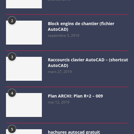
2
Block engins de chantier (fichier
AutoCAD)
septembre 5, 2019
3
Raccourcis clavier AutoCAD – (shortcut
AutoCAD)
mars 27, 2019
4
Plan ARCHI: Plan R+2 – 009
mai 12, 2019
5
hachures autocad gratuit