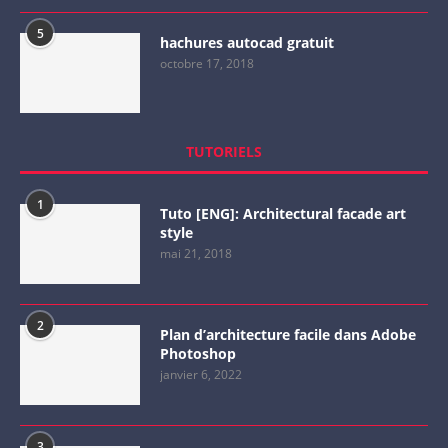
5
hachures autocad gratuit
octobre 17, 2018
TUTORIELS
1
Tuto [ENG]: Architectural facade art
style
mai 21, 2018
2
Plan d’architecture facile dans Adobe
Photoshop
janvier 6, 2022
3