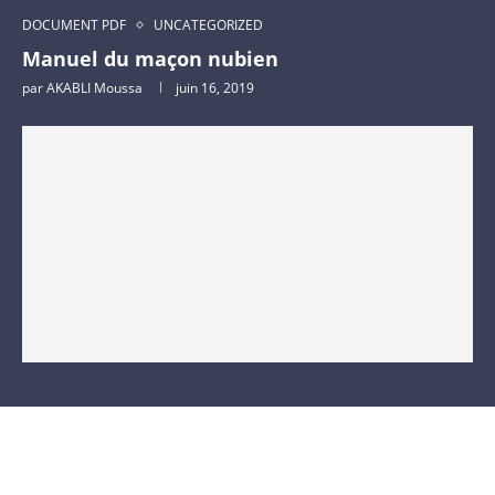
DOCUMENT PDF
UNCATEGORIZED
Manuel du maçon nubien
par
AKABLI Moussa
juin 16, 2019