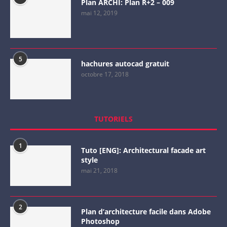
Plan ARCHI: Plan R+2 – 009
mai 12, 2019
5
hachures autocad gratuit
octobre 17, 2018
TUTORIELS
1
Tuto [ENG]: Architectural facade art
style
mai 21, 2018
2
Plan d’architecture facile dans Adobe
Photoshop