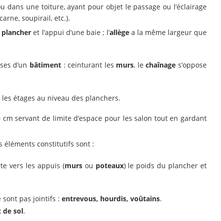
dans une toiture, ayant pour objet le passage ou l’éclairage
arne, soupirail, etc.).
n
plancher
et l’appui d’une baie ; l’
allège
a la même largeur que
uses d’un
bâtiment
: ceinturant les
murs
, le
chaînage
s’oppose
 les étages au niveau des planchers.
 cm servant de limite d’espace pour les salon tout en gardant
s éléments constitutifs sont :
rte vers les appuis (
murs
ou
poteaux
) le poids du plancher et
ne sont pas jointifs :
entrevous, hourdis, voûtains
.
 de sol
.