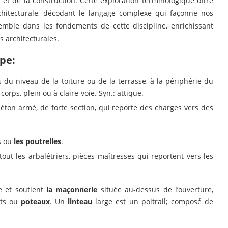
et de la construction. Cette exploration terminologique offre
chitecturale, décodant le langage complexe qui façonne nos
emble dans les fondements de cette discipline, enrichissant
s architecturales.
pe:
du niveau de la toiture ou de la terrasse, à la périphérie du
orps, plein ou à claire-voie. Syn.: attique.
ton armé, de forte section, qui reporte des charges vers des
s ou
les poutrelles
.
tout les arbalétriers, pièces maîtresses qui reportent vers les
e et soutient
la maçonnerie
située au-dessus de l’ouverture,
its ou
poteaux
. Un
linteau
large est un poitrail; composé de