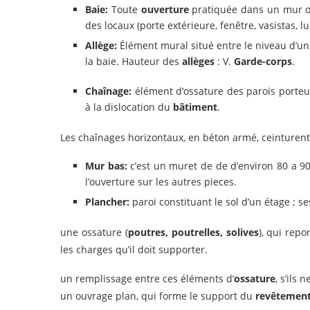
Baie:
Toute
ouverture
pratiquée dans un mur ou 
des locaux (porte extérieure, fenêtre, vasistas, luc
Allège:
Élément mural situé entre le niveau d’u
la baie. Hauteur des
allèges
: V.
Garde-corps
.
Chaînage:
élément d’ossature des parois porte
à la dislocation du
bâtiment
.
Les chaînages horizontaux, en béton armé, ceinturent
Mur bas:
c’est un muret de de d’environ 80 a 90
l’ouverture sur les autres pieces.
Plancher:
paroi constituant le sol d’un étage ; se
une ossature (
poutres, poutrelles, solives
), qui repo
les charges qu’il doit supporter.
un remplissage entre ces éléments d’
ossature
, s’ils 
un ouvrage plan, qui forme le support du
revêtement