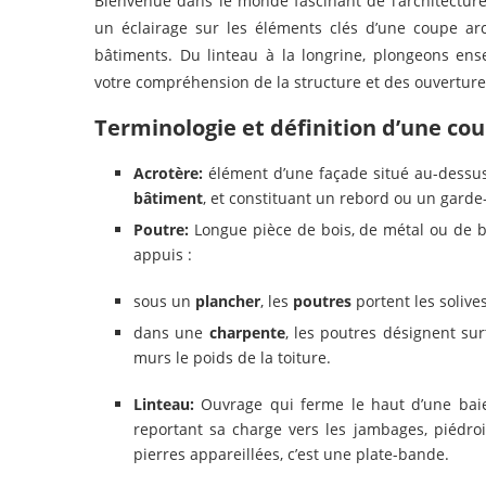
Bienvenue dans le monde fascinant de l’architecture 
un éclairage sur les éléments clés d’une coupe ar
bâtiments. Du linteau à la longrine, plongeons ens
votre compréhension de la structure et des ouverture
Terminologie et définition d’une cou
Acrotère:
élément d’une façade situé au-dessus 
bâtiment
, et constituant un rebord ou un garde-c
Poutre:
Longue pièce de bois, de métal ou de bé
appuis :
sous un
plancher
, les
poutres
portent les solive
dans une
charpente
, les poutres désignent sur
murs le poids de la toiture.
Linteau:
Ouvrage qui ferme le haut d’une bai
reportant sa charge vers les jambages, piédro
pierres appareillées, c’est une plate-bande.