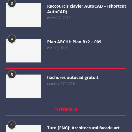
3
Raccourcis clavier AutoCAD – (shortcut
AutoCAD)
mars 27, 2019
4
Plan ARCHI: Plan R+2 – 009
mai 12, 2019
5
hachures autocad gratuit
octobre 17, 2018
TUTORIELS
1
Tuto [ENG]: Architectural facade art