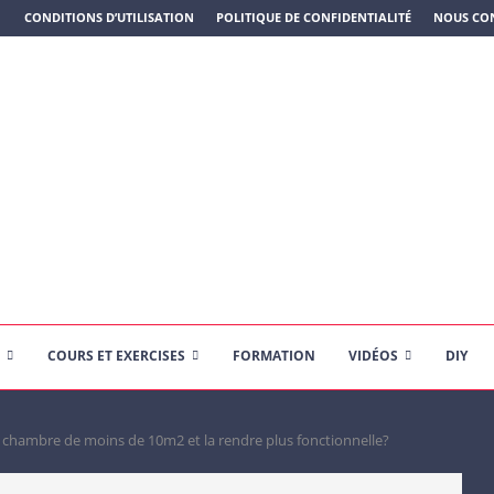
N PLASTIQUE)
CONDITIONS D’UTILISATION
POLITIQUE DE CONFIDENTIALITÉ
NOUS CO
COURS ET EXERCISES
FORMATION
VIDÉOS
DIY
chambre de moins de 10m2 et la rendre plus fonctionnelle?