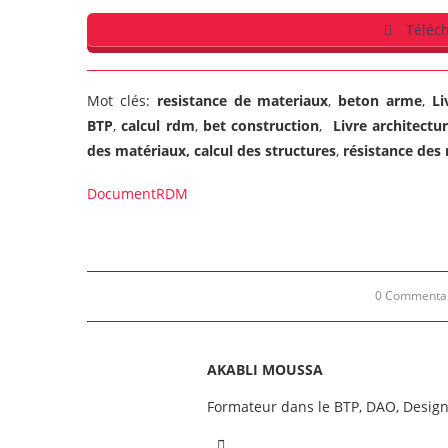
Téléch
Mot clés:
resistance de materiaux
,
beton arme
,
Li
BTP
,
calcul rdm
,
bet construction
,
Livre architectu
des matériaux, calcul des structures
,
résistance des
Document
RDM
0 Commenta
AKABLI MOUSSA
Formateur dans le BTP, DAO, Desig