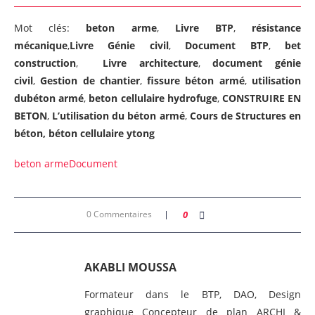
Mot clés:
beton arme
,
Livre BTP
,
résistance
mécanique
,
Livre Génie civil
,
Document BTP
,
bet
construction
,
Livre architecture
,
document génie
civil
,
Gestion de chantier
,
fissure béton armé
,
utilisation
dubéton armé
,
beton cellulaire hydrofuge
,
CONSTRUIRE EN
BETON
,
L’utilisation du béton armé
,
Cours de Structures en
béton, béton cellulaire ytong
beton arme
Document
0 Commentaires
0
AKABLI MOUSSA
Formateur dans le BTP, DAO, Design
graphique Concepteur de plan ARCHI &