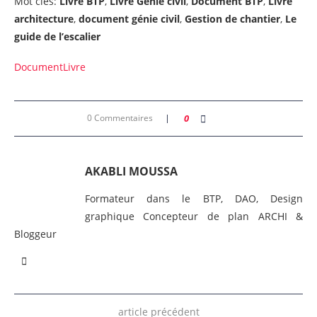
Mot clés:
Livre BTP
,
Livre Génie civil
,
Document BTP
,
Livre
architecture
,
document génie civil
,
Gestion de chantier
,
Le
guide de l’escalier
Document
Livre
0 Commentaires
0
AKABLI MOUSSA
Formateur dans le BTP, DAO, Design
graphique Concepteur de plan ARCHI &
Bloggeur
article précédent