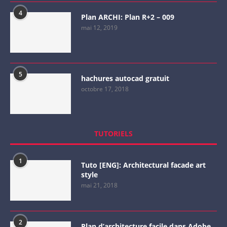
4
Plan ARCHI: Plan R+2 – 009
mai 12, 2019
5
hachures autocad gratuit
octobre 17, 2018
TUTORIELS
1
Tuto [ENG]: Architectural facade art
style
mai 21, 2018
2
Plan d’architecture facile dans Adobe