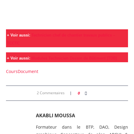
+ Voir aussi:
Technicien chef de chantier travaux publics –
TCCTC
+
Voir aussi:
Modules Technicien Dessin de Bâtiment (TDB)
Cours
Document
2 Commentaires
0
AKABLI MOUSSA
Formateur dans le BTP, DAO, Design