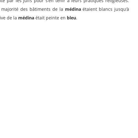
te par les Juifs pour s’en tenir à leurs pratiques religieuses.
a majorité des bâtiments de la
médina
étaient blancs jusqu’à
ive de la
médina
était peinte en
bleu
.