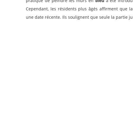
pratique de peindre les murs en
bleu
a été introdui
Cependant, les résidents plus âgés affirment que l
une date récente. Ils soulignent que seule la partie ju