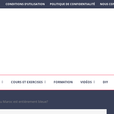
N PLASTIQUE)
CONDITIONS D’UTILISATION
POLITIQUE DE CONFIDENTIALITÉ
NOUS CO
COURS ET EXERCISES
FORMATION
VIDÉOS
DIY
au Maroc est entièrement bleue?