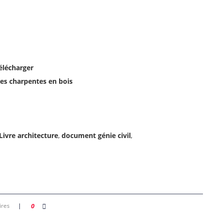
élécharger
es charpentes en bois
Livre architecture
,
document génie civil
,
ires
0