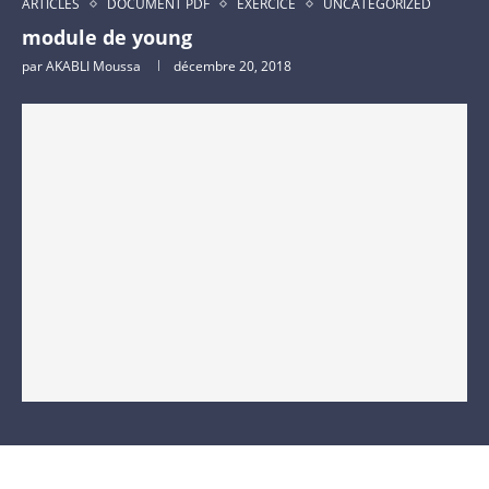
ARTICLES
DOCUMENT PDF
EXERCICE
UNCATEGORIZED
module de young
par
AKABLI Moussa
décembre 20, 2018