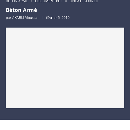
BÉTON ARME
DOCUMENT PDF
UNCATEGORIZED
Béton Armé
par
AKABLI Moussa
février 5, 2019