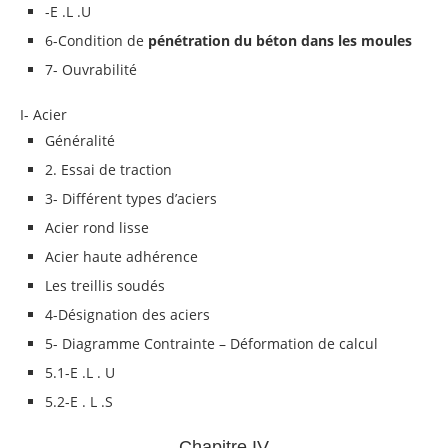
-E .L .U
6-Condition de
pénétration du béton dans les moules
7- Ouvrabilité
I- Acier
Généralité
2. Essai de traction
3- Différent types d’aciers
Acier rond lisse
Acier haute adhérence
Les treillis soudés
4-Désignation des aciers
5- Diagramme Contrainte – Déformation de calcul
5.1-E .L . U
5.2-E . L .S
Chapitre IV